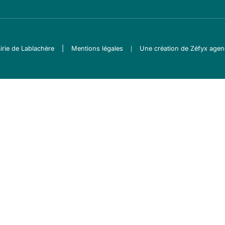
rie de Lablachère
|
Mentions légales
Une création de
Zéfyx agen
|