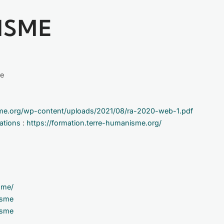
ISME
re
sme.org/wp-content/uploads/2021/08/ra-2020-web-1.pdf
mations
:
https://formation.terre-humanisme.org/
sme/
isme
isme