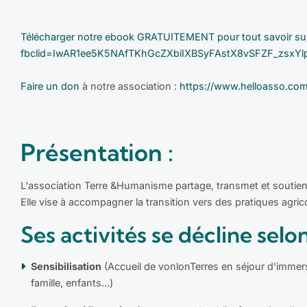
Télécharger notre ebook GRATUITEMENT pour tout savoir sur
fbclid=IwAR1ee5K5NAfTKhGcZXbiIXBSyFAstX8vSFZF_zsxY
Faire un don
à notre association :
https://www.helloasso.com
Présentation :
L'association Terre &Humanisme partage, transmet et soutient
Elle vise à accompagner la transition vers des pratiques agri
Ses activités se décline selo
Sensibilisation
(Accueil de vonlonTerres en séjour d'immersi
famille, enfants...)