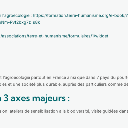
 l'agroécologie
:
https://formation.terre-humanisme.org/e-book/?
lpNm-Pvf2bxg7z_s8k
/associations/terre-et-humanisme/formulaires/1/widget
 l'agroécologie partout en France ainsi que dans 7 pays du pourto
coles et une société plus durable, auprès des particuliers comme d
n 3 axes majeurs :
on, ateliers de sensibilisation à la biodiversité, visite guidées d