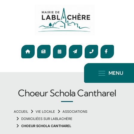
Panneau de gestion des cookies
04
75
ACCUEIL
ACTUALITÉ
AGENDA
CONTACT
36
F
65
72
MENU
Choeur Schola Cantharel
VIE LOCALE
ASSOCIATIONS
DOMICILIÉES SUR LABLACHÈRE
CHOEUR SCHOLA CANTHAREL