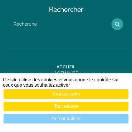
Rechercher
ACCUEIL
ACTUALITÉ
AGENDA
Ce site utilise des cookies et vous donne le contrôle sur
ceux que vous souhaitez activer
MAIRIE
DÉMARCHES ADMINISTRATIVES
Tout accepter
VIE LOCALE
SERVICE DE L'EAU
Tout refuser
TOURISME ET LOISIRS
CULTURE ET PATRIMOINE
Personnaliser
CONTACT