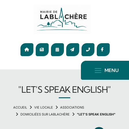
Panneau de gestion des cookies
04
75
ACCUEIL
ACTUALITÉ
AGENDA
CONTACT
36
F
65
72
MENU
"LET'S SPEAK ENGLISH"
VIE LOCALE
ASSOCIATIONS
DOMICILIÉES SUR LABLACHÈRE
"LET'S SPEAK ENGLISH"