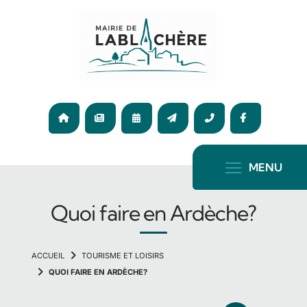
Panneau de gestion des cookies
04
75
ACCUEIL
ACTUALITÉ
AGENDA
CONTACT
36
F
65
72
MENU
Quoi faire en Ardèche?
TOURISME ET LOISIRS
QUOI FAIRE EN ARDÈCHE?