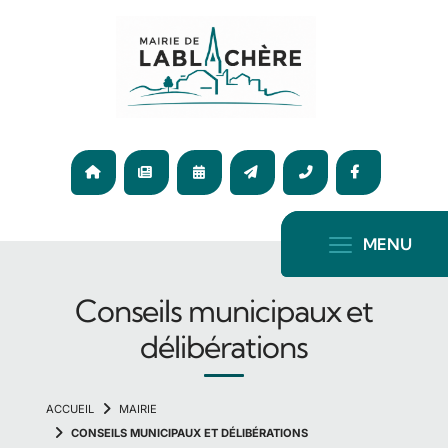
Panneau de gestion des cookies
04
75
ACCUEIL
ACTUALITÉ
AGENDA
CONTACT
36
F
65
72
MENU
Conseils municipaux et
délibérations
MAIRIE
CONSEILS MUNICIPAUX ET DÉLIBÉRATIONS