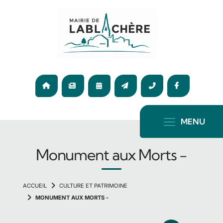
Panneau de gestion des cookies
04
75
ACCUEIL
ACTUALITÉ
AGENDA
CONTACT
36
F
65
72
MENU
Monument aux Morts -
CULTURE ET PATRIMOINE
MONUMENT AUX MORTS -